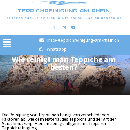
info@teppichreinigung-am-rhein.ch
Toggle
Whatsapp
Wie reinigt man Teppiche am
Navigation
Home
besten?
Reinigungsschritte
Oktober 15, 2023
FAQ
Preise
Bilder vorher/nachher
Blog
Die Reinigung von Teppichen hängt von verschiedenen
Faktoren ab, wie dem Material des Teppichs und der Art der
AGB
Verschmutzung. Hier sind einige allgemeine Tipps zur
Teppichreinigung: