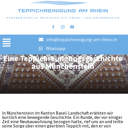
info@teppichreinigung-am-rhein.ch
Toggle
Whatsapp
Eine Teppichreinigungsgeschichte
Navigation
Home
aus Münchenstein
Reinigungsschritte
Oktober 17, 2023
FAQ
Preise
Bilder vorher/nachher
Blog
In Münchenstein im Kanton Basel-Landschaft erlebten wir
kürzlich eine bewegende Geschichte. Ein Kunde, der vor einiger
AGB
Zeit eine Neubauwohnung bezogen hatte, rief uns an und teilte
seine Sorge über einen geerbten Teppich mit, den er von