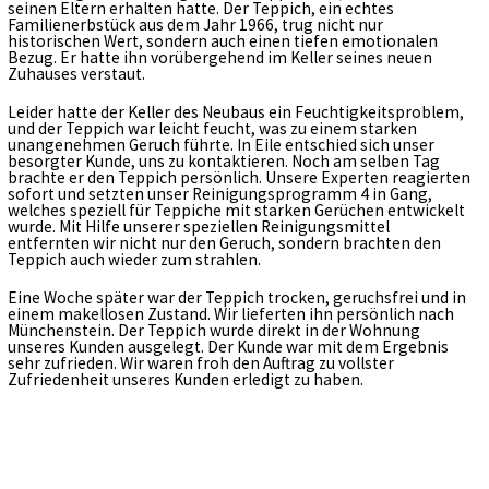
seinen Eltern erhalten hatte. Der Teppich, ein echtes
Kontakt
Familienerbstück aus dem Jahr 1966, trug nicht nur
historischen Wert, sondern auch einen tiefen emotionalen
Bezug. Er hatte ihn vorübergehend im Keller seines neuen
Zuhauses verstaut.
Leider hatte der Keller des Neubaus ein Feuchtigkeitsproblem,
und der Teppich war leicht feucht, was zu einem starken
unangenehmen Geruch führte. In Eile entschied sich unser
besorgter Kunde, uns zu kontaktieren. Noch am selben Tag
brachte er den Teppich persönlich. Unsere Experten reagierten
sofort und setzten unser Reinigungsprogramm 4 in Gang,
welches speziell für Teppiche mit starken Gerüchen entwickelt
wurde. Mit Hilfe unserer speziellen Reinigungsmittel
entfernten wir nicht nur den Geruch, sondern brachten den
Teppich auch wieder zum strahlen.
Eine Woche später war der Teppich trocken, geruchsfrei und in
einem makellosen Zustand. Wir lieferten ihn persönlich nach
Münchenstein. Der Teppich wurde direkt in der Wohnung
unseres Kunden ausgelegt. Der Kunde war mit dem Ergebnis
sehr zufrieden. Wir waren froh den Auftrag zu vollster
Zufriedenheit unseres Kunden erledigt zu haben.