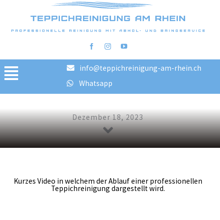
info@teppichreinigung-am-rhein.ch
Toggle
Whatsapp
Teppichreinigung
Navigation
Home
Dezember 18, 2023
Reinigungsschritte
FAQ
Preise
Bilder vorher/nachher
Kurzes Video in welchem der Ablauf einer professionellen
Teppichreinigung dargestellt wird.
Blog
AGB