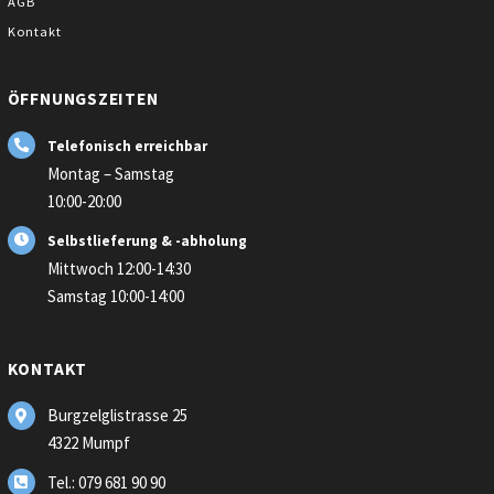
content
AGB
Kontakt
ÖFFNUNGSZEITEN
Telefonisch erreichbar
Montag – Samstag
10:00-20:00
Selbstlieferung & -abholung
Mittwoch 12:00-14:30
Samstag 10:00-14:00
KONTAKT
Burgzelglistrasse 25
4322 Mumpf
Tel.: 079 681 90 90