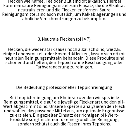
Flecken wie Kaffee, Tee oder Blut sind oft alkalisch. Hierbei
kommen saure Reinigungsmittel zum Einsatz, die die Alkalität
neutralisieren und die Flecken entfernen. Saure
Reinigungsmittel sind auch nützlich, um Kalkablagerungen und
ähnliche Verschmutzungen zu bekämpfen.
3. Neutrale Flecken (pH ≈ 7)
Flecken, die weder stark sauer noch alkalisch sind, wie z.B.
einige Lebensmittel- oder Kosmetikflecken, lassen sich oft mit
neutralen Reinigungsmitteln behandeln. Diese Produkte sind
schonend und helfen, den Teppich ohne Beschädigung oder
Farbveränderung zu reinigen.
Die Bedeutung professioneller Teppichreinigung
Skip
Bei Teppichreinigung am Rhein verwenden wir spezielle
to
Reinigungsmittel, die auf die jeweilige Fleckenart und den pH-
content
Wert abgestimmt sind. Unsere Experten analysieren den Fleck
und wählen das passende Mittel aus, um optimale Ergebnisse
zu erzielen. Ein gezielter Einsatz der richtigen pH-Wert-
Produkte sorgt nicht nur für eine gründliche Reinigung,
sondern schützt auch die Fasern Ihres Teppichs.