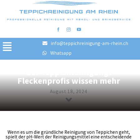
info@teppichreinigung-am-rhein.ch
Toggle
Whatsapp
Die Bedeutung des pH-Werts bei
Navigation
Home
der Teppichreinigung:
Reinigungsschritte
Fleckenprofis wissen mehr
FAQ
August 18, 2024
Preise
Bilder vorher/nachher
Blog
Wenn es um die gründliche Reinigung von Teppichen geht,
AGB
spielt der pH-Wert der Reinigungsmittel eine entscheidende