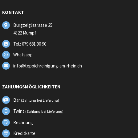
KONTAKT
Burgzelglistrasse 25
4322 Mumpf
Tel.: 079 681 90 90
Whatsapp
info@teppichreinigung-am-rhein.ch
ZAHLUNGSMÖGLICHKEITEN
Bar
(Zahlung bei Lieferung)
Twint
(Zahlung bei Lieferung)
Rechnung
Kreditkarte