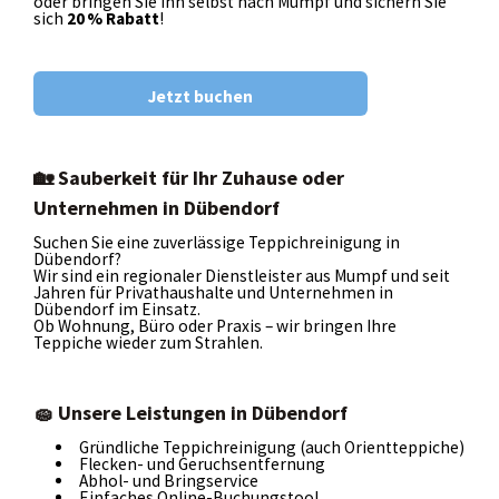
oder bringen Sie ihn selbst nach Mumpf und sichern Sie
Kontakt
sich
20 % Rabatt
!
Jetzt buchen
🏡 Sauberkeit für Ihr Zuhause oder
Unternehmen in Dübendorf
Suchen Sie eine zuverlässige Teppichreinigung in
Dübendorf?
Wir sind ein regionaler Dienstleister aus Mumpf und seit
Jahren für Privathaushalte und Unternehmen in
Dübendorf im Einsatz.
Ob Wohnung, Büro oder Praxis – wir bringen Ihre
Teppiche wieder zum Strahlen.
🧽 Unsere Leistungen in Dübendorf
Gründliche Teppichreinigung (auch Orientteppiche)
Flecken- und Geruchsentfernung
Abhol- und Bringservice
Einfaches Online-Buchungstool