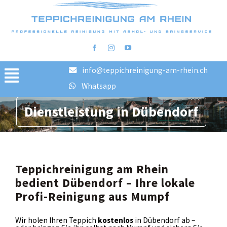
info@teppichreinigung-am-rhein.ch
Toggle
Whatsapp
Navigation
Home
Dienstleistung in Dübendorf
Reinigungsschritte
FAQ
Preise
Teppichreinigung am Rhein
Bilder vorher/nachher
bedient Dübendorf – Ihre lokale
Profi-Reinigung aus Mumpf
Blog
AGB
Wir holen Ihren Teppich
kostenlos
in Dübendorf ab –