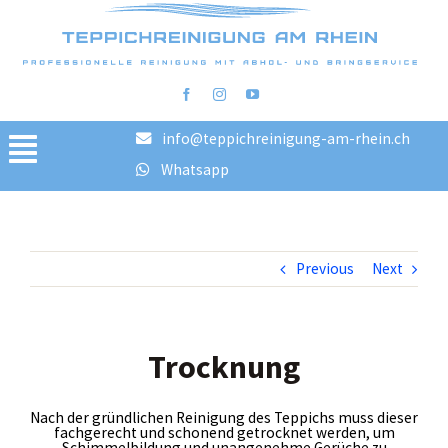
info@teppichreinigung-am-rhein.ch
Toggle
Whatsapp
Navigation
Home
Reinigungsschritte
Previous
Next
FAQ
Preise
Bilder vorher/nachher
Trocknung
Blog
Nach der gründlichen Reinigung des Teppichs muss dieser
AGB
fachgerecht und schonend getrocknet werden, um
Schimmelbildung und unangenehme Gerüche zu