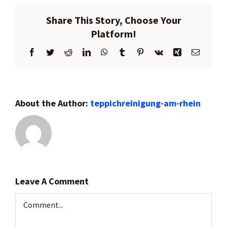
Share This Story, Choose Your
Platform!
Facebook
Twitter
Reddit
LinkedIn
WhatsApp
Tumblr
Pinterest
Vk
Xing
Email
About the Author:
teppichreinigung-am-rhein
Leave A Comment
Comment