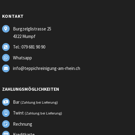
KONTAKT
Burgzelglistrasse 25
4322 Mumpf
Tel.: 079 681 90 90
Whatsapp
info@teppichreinigung-am-rhein.ch
ZAHLUNGSMÖGLICHKEITEN
Bar
(Zahlung bei Lieferung)
Twint
(Zahlung bei Lieferung)
Rechnung
Kreditkarte