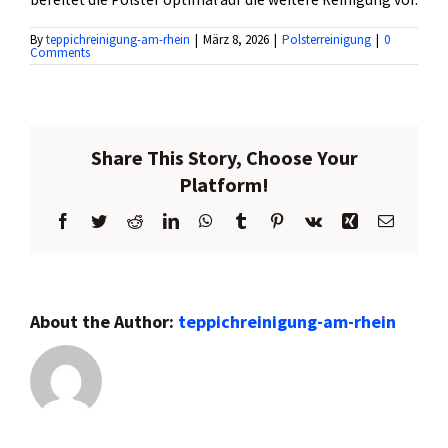
Kontakt
By
teppichreinigung-am-rhein
|
März 8, 2026
|
Polsterreinigung
|
0
Comments
Share This Story, Choose Your
Platform!
Facebook
Twitter
Reddit
LinkedIn
WhatsApp
Tumblr
Pinterest
Vk
Xing
Email
About the Author:
teppichreinigung-am-rhein