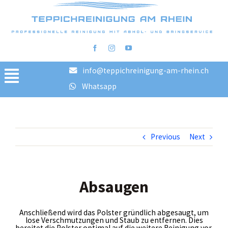
info@teppichreinigung-am-rhein.ch
Toggle
Whatsapp
Navigation
Home
Reinigungsschritte
Previous
Next
FAQ
Preise
Bilder vorher/nachher
Absaugen
Blog
Anschließend wird das Polster gründlich abgesaugt, um
AGB
lose Verschmutzungen und Staub zu entfernen. Dies
bereitet die Polster optimal auf die weitere Reinigung vor.