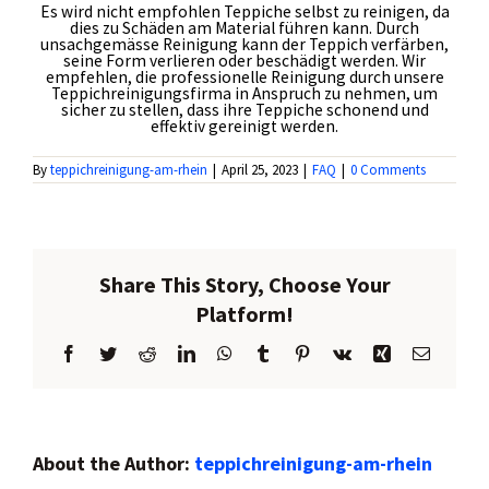
Es wird nicht empfohlen Teppiche selbst zu reinigen, da
Kontakt
dies zu Schäden am Material führen kann. Durch
unsachgemässe Reinigung kann der Teppich verfärben,
seine Form verlieren oder beschädigt werden. Wir
empfehlen, die professionelle Reinigung durch unsere
Teppichreinigungsfirma in Anspruch zu nehmen, um
sicher zu stellen, dass ihre Teppiche schonend und
effektiv gereinigt werden.
By
teppichreinigung-am-rhein
|
April 25, 2023
|
FAQ
|
0 Comments
Share This Story, Choose Your
Platform!
Facebook
Twitter
Reddit
LinkedIn
WhatsApp
Tumblr
Pinterest
Vk
Xing
Email
About the Author:
teppichreinigung-am-rhein