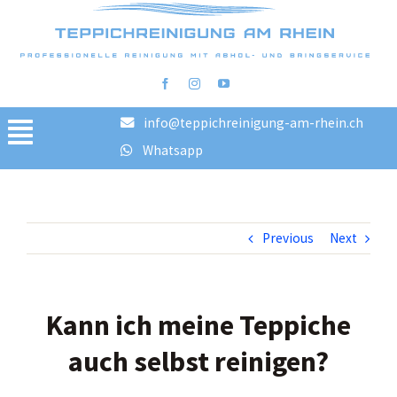
info@teppichreinigung-am-rhein.ch
Toggle
Whatsapp
Navigation
Home
Reinigungsschritte
Previous
Next
FAQ
Preise
Bilder vorher/nachher
Kann ich meine Teppiche
Blog
auch selbst reinigen?
AGB