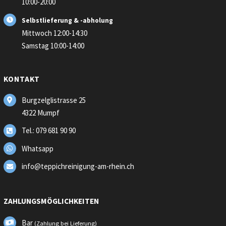
10:00-20:00
Selbstlieferung & -abholung
Mittwoch 12:00-14:30
Samstag 10:00-14:00
KONTAKT
Burgzelglistrasse 25
4322 Mumpf
Tel.: 079 681 90 90
Whatsapp
info@teppichreinigung-am-rhein.ch
ZAHLUNGSMÖGLICHKEITEN
Bar
(Zahlung bei Lieferung)